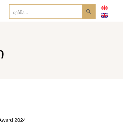
Search Button
SEARCH
FOR:
ი
 Award 2024